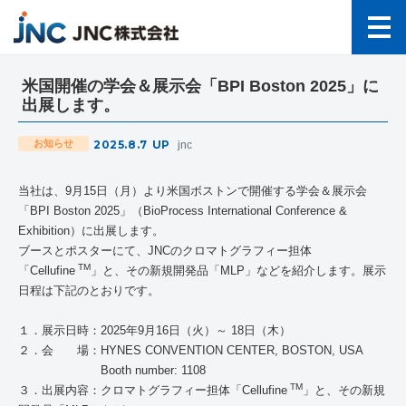
米国開催の学会＆展示会「BPI Boston 2025」に
出展します。
2025.8.7
UP
お知らせ
jnc
当社は、
9
月
15
日（月）より米国ボストンで開催する学会＆展示会
「
BPI Boston 2025
」（
BioProcess International Conference &
Exhibition
）に出展します。
ブースとポスターにて、
JNC
のクロマトグラフィー担体
TM
「
Cellufine
」と、その新規開発品「
MLP
」などを紹介します。展示
日程は下記のとおりです。
１．展示日時：
2025
年
9
月
16
日（火）～
18
日（木）
２．会 場：
HYNES CONVENTION CENTER, BOSTON, USA
Booth number: 1108
TM
３．出展内容：クロマトグラフィー担体「
Cellufine
」と、その新規