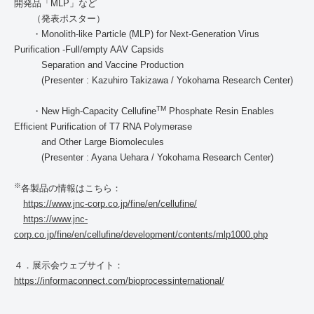
開発品「
MLP
」など
（発表ポスター）
・Monolith-like Particle (MLP) for Next-Generation Virus
Purification -Full/empty AAV Capsids
Separation and Vaccine Production
(Presenter : Kazuhiro Takizawa / Yokohama Research Center)
TM
・New High-Capacity Cellufine
Phosphate Resin Enables
Efficient Purification of T7 RNA Polymerase
and Other Large Biomolecules
(Presenter : Ayana Uehara / Yokohama Research Center)
※
各製品の情報はこちら：
https://www.jnc-corp.co.jp/fine/en/cellufine/
https://www.jnc-
corp.co.jp/fine/en/cellufine/development/contents/mlp1000.php
４．展示会ウェブサイト：
https://informaconnect.com/bioprocessinternational/