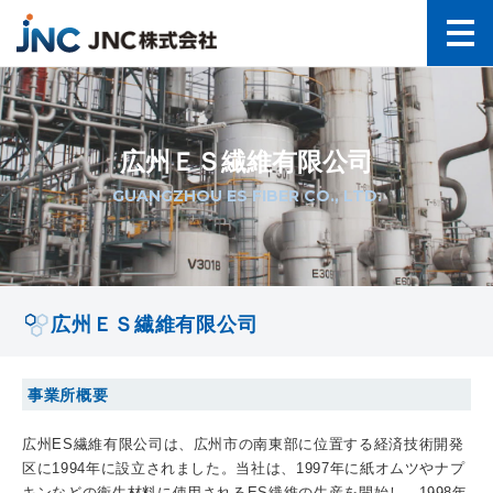
広州ＥＳ繊維有限公司
GUANGZHOU ES FIBER CO., LTD.
広州ＥＳ繊維有限公司
事業所概要
広州ES繊維有限公司は、広州市の南東部に位置する経済技術開発
区に1994年に設立されました。当社は、1997年に紙オムツやナプ
キンなどの衛生材料に使用されるES繊維の生産を開始し、1998年