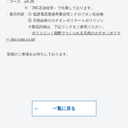
・ブース
eX-26
※「
JNC
石油化学」で出展しております。
・展示内容：① 低誘電高透過率重合性シクロブタン化合物
② 天然由来のカチオンポリマー ε
-
ポリリジン
※製品詳細は、下記リンクをご参照ください。
ポリリジン / 発酵でつくられる天然のカチオンポリマ
ー (jnc-corp.co.jp)
皆様のご来場をお待ちしております。
一覧に戻る