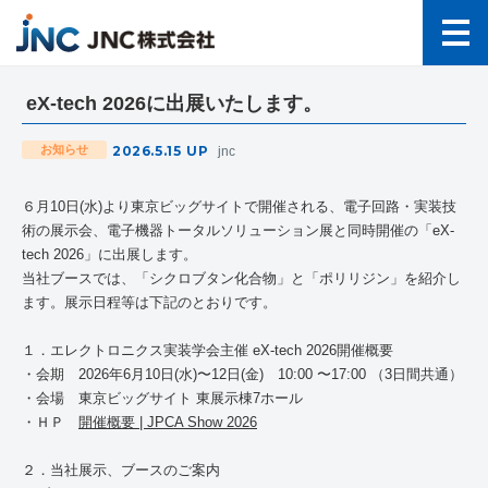
eX-tech 2026に出展いたします。
2026.5.15
UP
お知らせ
jnc
６月
10
日
(
水
)
より東京ビッグサイトで開催される、電子回路・実装技
術の展示会、電子機器トータルソリューション展と同時開催の「
eX-
tech 2026
」に出展します。
当社ブースでは、「シクロブタン化合物」と「ポリリジン」を紹介し
ます。展示日程等は下記のとおりです。
１．エレクトロニクス実装学会主催
eX-tech 2026
開催概要
・会期
2026
年
6
月
10
日
(
水
)
〜
12
日
(
金
)
10:00
〜
17:00
（
3
日間共通）
・会場 東京ビッグサイト 東展示棟
7
ホール
・ＨＰ
開催概要 | JPCA Show 2026
２．当社展示、ブースのご案内