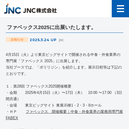
ファベックス2025に出展いたします。
2025.3.24
UP
お知らせ
jnc
4
月
15
日（火）より東京ビッグサイトで開催される中食・外食業界の
専門展「ファベックス
2025
」に出展します。
当社ブースでは、「ポリリジン」を紹介します。展示日程等は下記の
とおりです。
１．第
28
回 ファベックス
2025
開催概要
・会期
2025
年
4
月
15
日（火）〜
17
日（木）
10:00
〜
17:00
（
3
日
間共通）
・会場
東京ビッグサイト 東展示棟1・2・3・8ホール
・ＨＰ
ファベックス 開催概要｜中食・外食業界の業務用専門展
FABEX