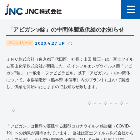
「アビガン®錠」の中間体製造供給のお知らせ
2020.4.27
UP
プレスリリース
jnc
ＪＮＣ株式会社（東京都千代田区、社長：山田 敬三）は、富士フイル
ム富山化学株式会社が開発した、抗インフルエンザウイルス薬「アビ
®
ガン
錠」（一般名：ファビピラビル、以下「アビガン」）の中間体
について、水俣製造所（熊本県 水俣市）内のプラントにおいて製造
し、供給を開始いたしますのでお知らせ致します。
◇ － － ◇ － － ◇ －
－ ◇
「アビガン」は世界で蔓延する新型コロナウイルス感染症（
COVID
-
19
）への効果が期待されています。 当社は富士フイルム株式会社から
の「アビガン」の中間体製造協力要請に対して一早く対応を決定し、