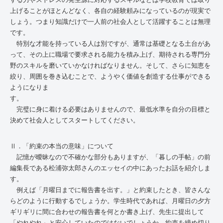
上げることがほとんどなく、各自の経験頼みになっているのが現実で
しょう。つまり知識だけで一人前の社会人として活躍することは無理
です。
特別な才能を持っている人は別ですが、通常は基礎となる土台があ
って、その上に職場で要求される能力を積み上げ、期待される専門分
野のスキルを磨いていかなければなりません。そして、さらに知恵を
絞り、周囲を巻き込むことで、ようやく価値を創造する仕事ができる
ようになりま
す
完璧に身に着ける必要はありませんので、最低水準を自分の目標と
決めて社会人としてスタートしてください。
Ⅱ．「約束の本当の意味」について
記憶が曖昧なので不確かな部分もありますが、「暮しの手帖」の前
編集長である松浦弥太郎さんのエッセイの中にあったお話を紹介しま
す。
例えば「月曜日までに報告書を出す。」と約束したとき、皆さんな
らどのように行動するでしょうか。学生時代であれば、月曜日の夕方
ギリギリに間に合わせの報告書を何とか書き上げ、先生に提出して
「やれやれ」と安心していたのではないでしょうか。約束を締め切り