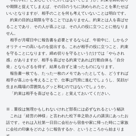
や期限と捉えてしまえば、その日のうちに決められたことを果たせば
いいとなりますが、相手のことを何も考えていないことは明白です。
約束の目的は期限を守ることではありません。約束とは人を喜ばせ
ることであり、その人が喜ぶとは、その人の役に立つことに他なりま
せん。
相手が月曜日中に報告書を必要とするならば、午前中に、しかもク
オリティーの高いものを提出する。これが相手の役に立つこと、約束
を守ることになります。締め切りを守るというだけでは「やらされ
感」がありますが、相手を喜ばせる約束であれば行動自体も「自分
発」とならざるを得ず、結果も自ずと違ったものになります。
報告書一枚でも、たった一枚のメモであったとしても、どうすれば
相手が喜ぶかを考えることで、仕事は円滑に進むでしょうし、笑顔が
生まれ職場の雰囲気もグッと和むのではないでしょうか。
「約束は相手を喜ばせること」と覚えておいてください。
Ⅲ．重役は無理かもしれないけれど部長には必ずなれるという秘訣
これは「経営の神様」と言われた松下幸之助さんの講演にあったお
話です。それは入社第一日目に会社から宿舎や家に帰った時にご家族
に会社の印象をどのように報告するか、というところから始まりま
す。