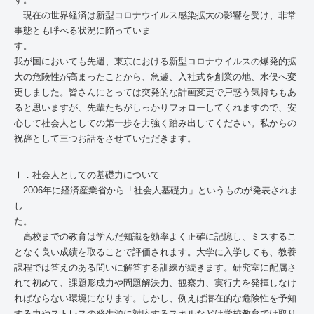
現在の世界経済は新型コロナウイルス感染拡大の影響を受け、非常
事態とも呼べる状況に陥っていま
す
我が国においても先週、東京における新型コロナウイルスの爆発的拡
大の危険性が高まったことから、急遽、入社式を創業の地、水俣へ変
更しました。皆さんにとっては突発的な計画変更で戸惑う気持ちもあ
ると思いますが、先輩たちがしっかりフォローしてくれますので、安
心して社会人としての第一歩を力強く踏み出してください。私からの
祝辞として三つお話をさせていただきます。
Ⅰ．社会人としての基礎力について
2006年に経済産業省から「社会人基礎力」というものが発表されま
し
た
高校までの教育は学んだ知識を効率よく正確に記憶し、ミスするこ
となく良い成績を取ることで評価されます。大学に入学しても、教養
課程では答えのある問いに解答する訓練が続きます。研究室に配属さ
れて初めて、課題形成力や問題解決力、観察力、実行力を発揮しなけ
ればならない環境になります。しかし、例えば潜在的な危険性を予知
する力やストレスの発生源に対応するスキルなどは学校教育では取り