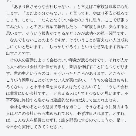
「あまり良さそうな会社じゃない。」と言えばご家族は非常に心配
します。「まだよく分からない。」と言っても、やはり不安が残るで
しょう。しかし、「なんとなくいい会社のように思う。ここで頑張っ
てみたい。」と力強い言葉で報告したら、ご家族も喜び、安心すると
思います。そういう報告ができるかどうかが成功への第一関門です。
なんでもないことのようですが、そういうことが言えない人は成功
しにくいと思います。「しっかりやろう」という心意気をまず言葉に
出すことです。
その人の言動によって会社のいい印象が残るわけです。それが人か
ら人へ伝わり会社の評価が高まり、業績を伸ばすことにもつながりま
す。世の中というものは、そういったところがあります。ところが、
こういう簡単なことができない人が実は多い。「うちの会社はおもし
ろくない。」と不平不満を漏らす人はたくさんいても、「うちの会社
は非常にいい会社です。」と言える人はとても少ないと思います。不
平不満に終始する姿からは建設的なものは決して生まれません。
会社を褒めるという態度で毎日を過ごし、そうなるように努力する
人はどこの会社からも求められており、必ず注目されます。とすれ
ば、こんな人を部長にせずして誰を部長にするのでしょうか。是非、
今日から実行してみてください。