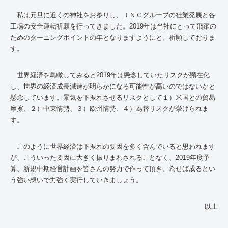
私は元旦に近くの神社をお参りし、ＪＮＣグループの社業発展と各
工場の安全運転祈願を行ってきました。2019年は当社にとって飛躍の
ためのターニングポイントの年となりますようにと、祈願しておりま
す。
世界経済を鳥瞰してみると2019年は懸念していたリスクが顕在化
し、世界の経済成長減速が明らかになる可能性が高いのではないかと
懸念しています。景気を下振れさせるリスクとして１）米国との貿易
摩擦、２）中東情勢、３）欧州情勢、４）為替リスクが挙げられま
す。
このように世界経済は下振れの要因を多く含んでいると思われます
が、こういった要因に大きく振りまわされることなく、2019年度予
算、新規中期経営計画を皆さんの努力で作って頂き、為せば成るとい
う強い想いで力強く実行していきましょう。
以上