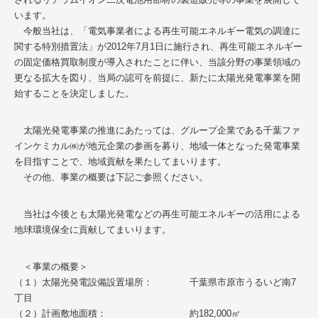
います。
今般当社は、「電気事業者による再生可能エネルギー電気の調達に
関する特別措置法」が2012年7月1日に施行され、再生可能エネルギー
の固定価格買取制度が導入されたことに伴い、当該分野の事業領域の
更なる拡大を図り、当局の認可を前提に、新たに太陽光発電事業を開
始することを決定しました。
太陽光発電事業の推進にあたっては、グループ企業である千葉ファ
インケミカル㈱が地元企業の参画を募り、地域一体となった発電事業
を目指すことで、地域貢献を果たしてまいります。
その他、事業の概要は下記ご参照ください。
当社は今後とも太陽光発電などの再生可能エネルギーの活用による
地球環境保全に貢献してまいります。
＜事業の概要＞
（１）太陽光発電設備設置場所： 千葉県市原市うるいど南7
丁目
（２）計画敷地面積： 約182,000㎡