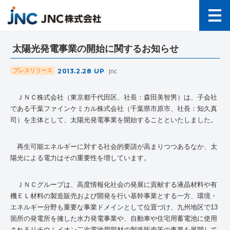
太陽光発電事業の開始に関するお知らせ
2013.2.28
UP
プレスリリース
jnc
ＪＮＣ株式会社（東京都千代田区、社長：森田美智男）は、子会社
である千葉ファインケミカル株式会社（千葉県市原市、社長：知久真
司）を主体として、太陽光発電事業を開始することといたしました。
再生可能エネルギーに対する社会的要請が高まりつつあるなか、太
陽光による電力はその重要性を増しています。
ＪＮＣグループは、高度情報化社会の発展に貢献する液晶材料や有
機ＥＬ材料の製造販売および開発を行い基幹事業とする一方、環境・
エネルギー分野も重要な事業ドメインとして位置づけ、九州地区で13
箇所の発電所を擁した水力発電事業や、自動車や住宅用蓄電池に使用
されるリチウムイオン二次電池用部材の製造販売等の事業を展開して