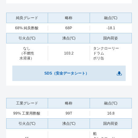
68% 純良酢酸
68P
-18.1
なし
タンクローリー
（不燃性
103.2
ドラム
水溶液）
ポリ缶
SDS（安全データシート）
99% 工業用酢酸
99T
16.8
船