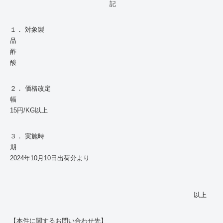
記
１． 対象製
酢
２． 価格改定
15円
/KG
以上
３． 実施時
2024年10月
10
日出荷分より
以上
【本件に関するお問い合わせ先】