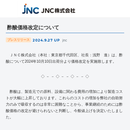
酢酸価格改定について
2024.9.27
UP
プレスリリース
jnc
ＪＮＣ株式会社（本社：東京都千代田区、社長：浅野 進）は、酢
酸について
2024
年
10
月
10
日出荷分より価格改定を実施致します。
◇ － － ◇ － － ◇ － － ◇
酢酸は、製造元での原料、設備に関わる費用の増加により製造コス
トが大幅に上昇しております。これらのコストの増加を弊社の自助努
力のみで吸収するのは非常に困難なことから、事業継続のためには酢
酸価格の改定が避けられないと判断し、今般値上げを決定いたしまし
た。