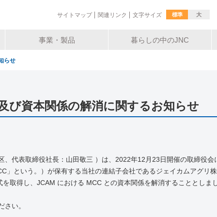
標準
大
サイトマップ
関連リンク
文字サイズ
事業・製品
暮らしの中のJNC
知らせ
及び資本関係の解消に関するお知らせ
、代表取締役社長：山田敬三 ）は、2022年
12
月
23
日開催の取締役会
CC
」という。）が保有する当社の連結子会社であるジェイカムアグリ株
式を取得し、
JCAM
における
MCC
との資本関係を解消することとしま
ださい。