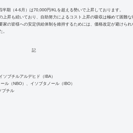
半期（4-6月）は70,000円/KLを超える勢いで上昇しております。
の上昇も続いており、自助努力によるコスト上昇の吸収は極めて困難な
要家の皆様への安定供給体制を維持するためには、価格改定が避けられ
た。
記
 対象製
イソブチルアルデヒド（IBA）
ノール（
NBO
）、イソブタノール（IBO）
ソブチル