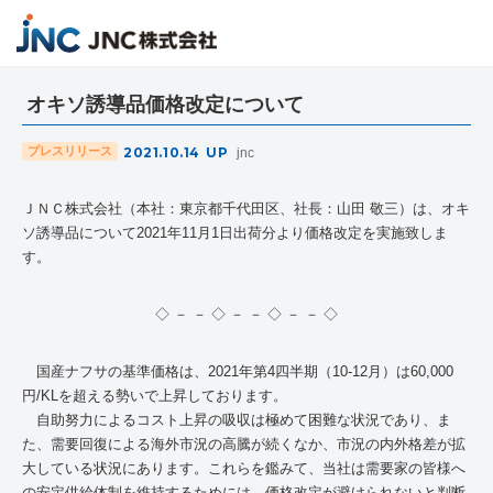
オキソ誘導品価格改定について
2021.10.14
UP
プレスリリース
jnc
ＪＮＣ株式会社（本社：東京都千代田区、社長：山田 敬三）は、オキ
ソ誘導品について2021年11月1日出荷分より価格改定を実施致しま
す。
◇ － － ◇ － － ◇ － － ◇
国産ナフサの基準価格は、2021年第4四半期（10-12月）は60,000
円/KLを超える勢いで上昇しております。
自助努力によるコスト上昇の吸収は極めて困難な状況であり、ま
た、需要回復による海外市況の高騰が続くなか、市況の内外格差が拡
大している状況にあります。これらを鑑みて、当社は需要家の皆様へ
の安定供給体制を維持するためには、価格改定が避けられないと判断