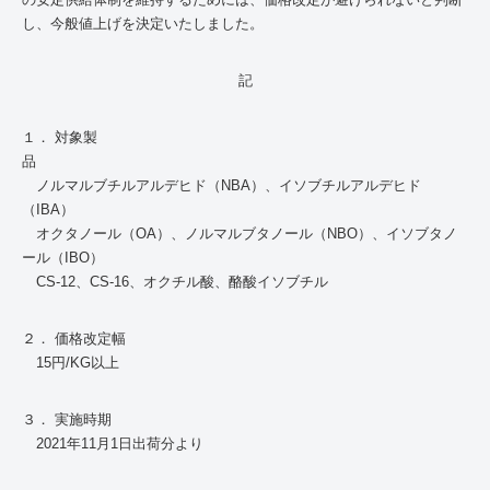
し、今般値上げを決定いたしました。
記
１． 対象製
ノルマルブチルアルデヒド（
NBA
）、イソブチルアルデヒド
（IBA）
オクタノール（OA）、ノルマルブタノール（
NBO
）、イソブタノ
ール（IBO）
CS-12、CS-16、オクチル酸、酪酸イソブチル
２． 価格改定幅
15円/KG以上
３． 実施時期
2021年11月1日出荷分より