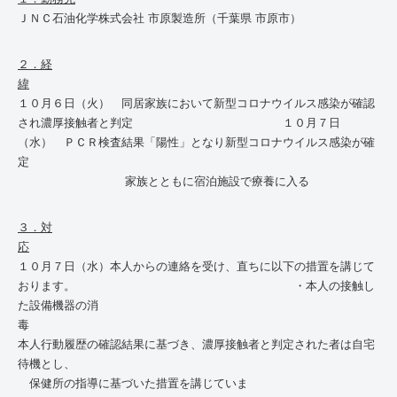
ＪＮＣ石油化学株式会社 市原製造所（千葉県 市原市）
２．経
緯
１０月６日（火） 同居家族において新型コロナウイルス感染が確認
され濃厚接触者と判定 １０月７日
（水） ＰＣＲ検査結果「陽性」となり新型コロナウイルス感染が確
家族とともに宿泊施設で療養に入る
３．対
応
１０月７日（水）本人からの連絡を受け、直ちに以下の措置を講じて
おります。 ・本人の接触し
た設備機器の消
毒 
本人行動履歴の確認結果に基づき、濃厚接触者と判定された者は自宅
待機とし、
保健所の指導に基づいた措置を講じていま