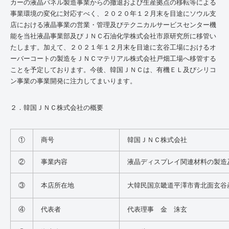
カーの液晶パネル製造事業からの撤退および生産拠点の移転等による
事業環境の変化に対応すべく、２０２０年１２月末を目途にソウル支
店における液晶事業の営業・管理及びテクニカルサービスセンター機
能を当社液晶事業部及びＪＮＣ石油化学株式会社市原研究所に移管い
たします。加えて、２０２１年１２月末を目途に玄谷工場におけるオ
ーバーコートの製造をＪＮＣマテリアル株式会社戸畑工場へ移管する
ことを予定しております。今後、韓国ＪＮＣは、有機ＥＬ及びシリコ
ン事業の事業開発に注力してまいります。
２．韓国ＪＮＣ株式会社の概要
①
商号
韓国ＪＮＣ株式会社
②
事業内容
液晶ディスプレイ関連材料の製造
③
本店所在地
大韓民国京畿道平澤市青北面玄谷
④
代表者
代表理事 金 洙玄