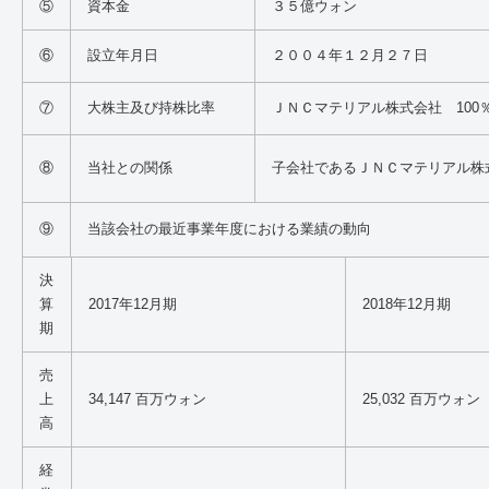
⑤
資本金
３５億ウォン
⑥
設立年月日
２００４年１２月２７日
⑦
大株主及び持株比率
ＪＮＣマテリアル株式会社
100
⑧
当社との関係
子会社であるＪＮＣマテリアル株
⑨
当該会社の最近事業年度における業績の動向
決
算
2017年12月期
2018年12月期
期
売
上
34,147 百万ウォン
25,032 百万ウォン
高
経