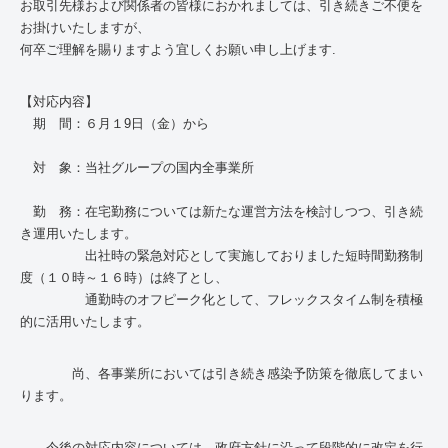
お取引先様および関係者の皆様におかれましては、引き続きご不便を
お掛けいたしますが、
何卒ご理解を賜りますよう宜しくお願い申し上げます.
【対応内容】
期 間：６月１
9
日（金）から
対 象：当社グループの国内全事業所
勤 務：在宅勤務については新たな運営方法を検討しつつ、引き続
き運用いたします。
出社時の緊急対応として実施しておりました短時間勤務制
度（１０時～１６時）は終了とし、
通勤時のオフピーク化として、フレックスタイム制を積極
的に活用いたします。
尚、各事業所においては引き続き感染予防策を徹底してまい
ります。
今後の対応内容については、政府方針に沿って段階的に改定を行