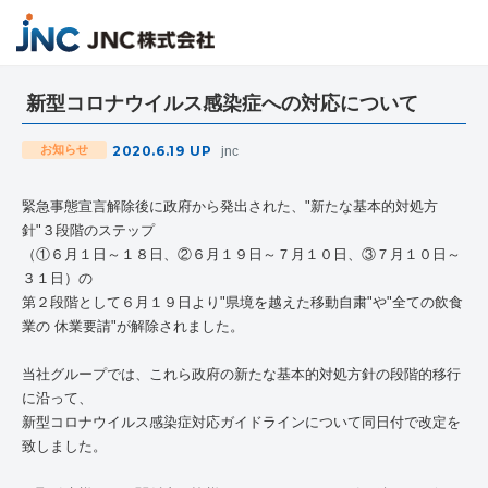
新型コロナウイルス感染症への対応について
2020.6.19
UP
お知らせ
jnc
緊急事態宣言解除後に政府から発出された、"新たな基本的対処方
針"３段階のステップ
（①６月１日～１８日、②６月１９日～７月１０日、③７月１０日～
３１日）の
第２段階として６月１９日より"県境を越えた移動自粛"や"全ての飲食
業の 休業要請"が解除されました。
当社グループでは、これら政府の新たな基本的対処方針の段階的移行
に沿って、
新型コロナウイルス感染症対応ガイドラインについて同日付で改定を
致しました。