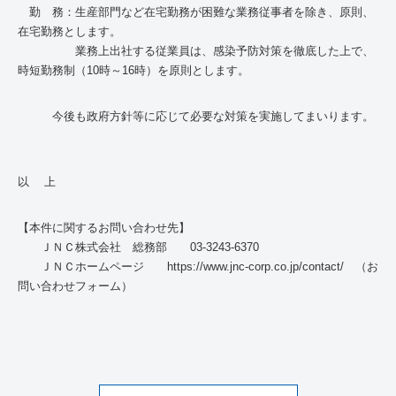
勤 務：生産部門など在宅勤務が困難な業務従事者を除き、原則、
在宅勤務とします。
業務上出社する従業員は、感染予防対策を徹底した上で、
時短勤務制（
10
時～
16
時）を原則とします。
今後も政府方針等に応じて必要な対策を実施してまいります。
以 上
【本件に関するお問い合わせ先】
ＪＮＣ株式会社 総務部
03-3243-6370
ＪＮＣホームページ
https://www.jnc-corp.co.jp/contact/
（お
問い合わせフォーム）