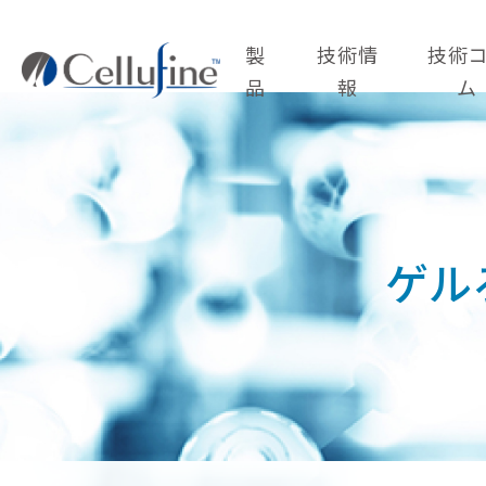
製
技術情
技術
品
報
ム
ゲル