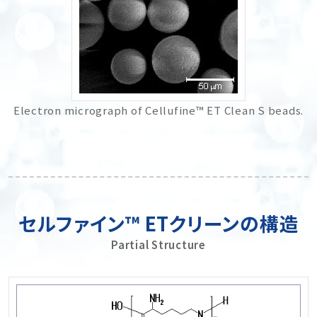
Electron micrograph of Cellufine™ ET Clean S beads.
セルファイン™ ETクリーンの構造
Partial Structure