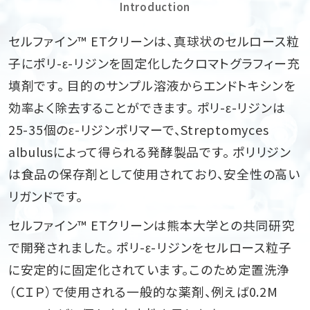
Introduction
セルファイン™ ETクリーンは、真球状のセルロース粒
子にポリ-ε-リジンを固定化したクロマトグラフィー充
填剤です。 目的のサンプル溶液からエンドトキシンを
効率よく除去することができます。 ポリ-ε-リジンは
25-35個のε-リジンポリマーで、Streptomyces
albulusによって得られる発酵製品です。 ポリリジン
は食品の保存剤として使用されており、安全性の高い
リガンドです。
セルファイン™ ETクリーンは熊本大学との共同研究
で開発されました。 ポリ-ε-リジンをセルロース粒子
に安定的に固定化されています。このため定置洗浄
（ＣＩＰ）で使用される一般的な薬剤、例えば0.2M