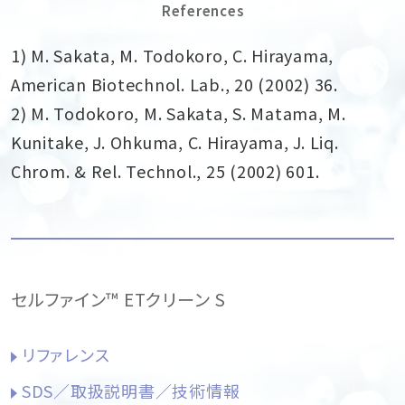
References
1) M. Sakata, M. Todokoro, C. Hirayama,
American Biotechnol. Lab., 20 (2002) 36.
2) M. Todokoro, M. Sakata, S. Matama, M.
Kunitake, J. Ohkuma, C. Hirayama, J. Liq.
Chrom. & Rel. Technol., 25 (2002) 601.
セルファイン™ ETクリーン S
リファレンス
SDS／取扱説明書／技術情報