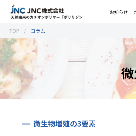
お知らせ
TOP
/
コラム
微
微生物増殖の3要素